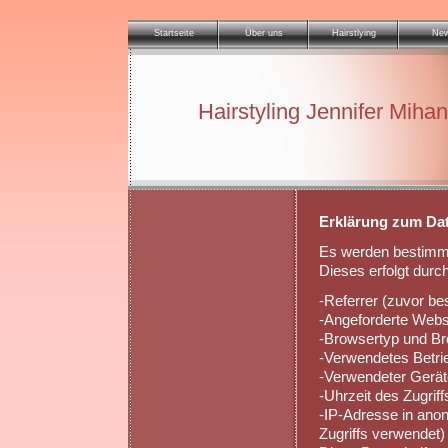
Startseite
Über uns
Hairstlying
Ne
Hairstyling Jennifer Mihan
Erklärung zum Da
Es werden bestimmt
Dieses erfolgt durch
-Referrer (zuvor b
-Angeforderte Webs
-Browsertyp und Br
-Verwendetes Betr
-Verwendeter Gerät
-Uhrzeit des Zugriff
-IP-Adresse in anon
Zugriffs verwendet)