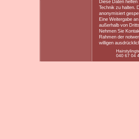
Diese Daten helfen 
Technik zu halten.
anonymisiert gespei
Eine Weitergabe an D
außerhalb von Dritts
Nehmen Sie Kontakt 
Rahmen der notwend
willigen ausdrückli
Hairstyling
040 67 04 